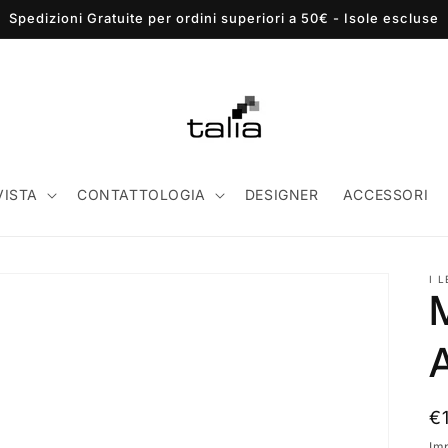
Spedizioni Gratuite per ordini superiori a 50€ - Isole escluse
VISTA
CONTATTOLOGIA
DESIGNER
ACCESSORI
I 
P
€
di
Im