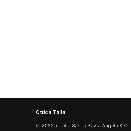
finestra
modale
Ottica Talia
© 2022 • Talia Sas di Povia Angela & C. 