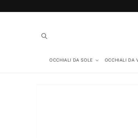
Vai
direttamente
ai contenuti
OCCHIALI DA SOLE
OCCHIALI DA 
Passa alle
informazioni
sul prodotto