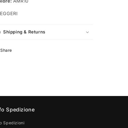
lore:
AMR10
LEGGERI
Shipping & Returns
Share
fo Spedizione
fo Spedizioni